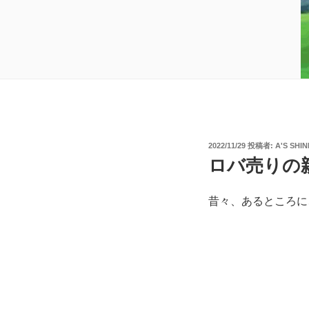
投
2022/11/29
投稿者:
Α'S SHIN
稿
ロバ売りの
日:
昔々、あるところに