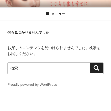
コ
アロマセラピーサロン アルファ
名古屋市熱田区のアロマセラピーサロン
ン
ズ・シャイン名古屋
メニュー
テ
ン
ツ
へ
何も見つかりませんでした
ス
キ
お探しのコンテンツを見つけられませんでした。検索を
ッ
お試しください。
プ
検
検
索
索:
Proudly powered by WordPress