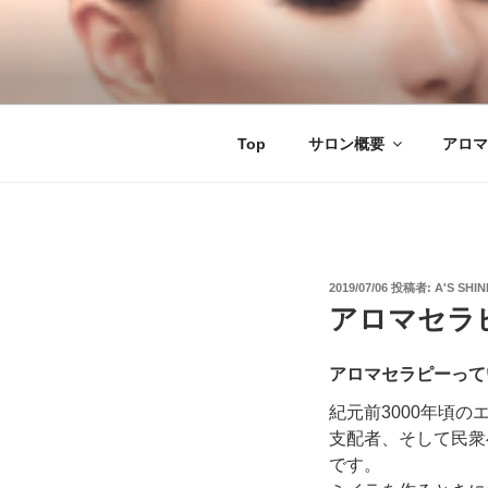
コ
ン
テ
アロマセラピ
名古屋市熱田区のアロマセラピ
ン
ツ
へ
Top
サロン概要
アロマ
ス
キ
ッ
プ
投
2019/07/06
投稿者:
Α'S SHIN
稿
アロマセラ
日:
アロマセラピーって
紀元前3000年頃
支配者、そして民衆
です。