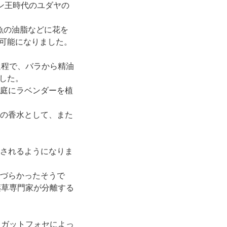
ン王時代のユダヤの
魚の油脂などに花を
可能になりました。
過程で、バラから精油
した。
は庭にラベンダーを植
初の香水として、また
記されるようになりま
りづらかったそうで
薬草専門家が分離する
・ガットフォセによっ