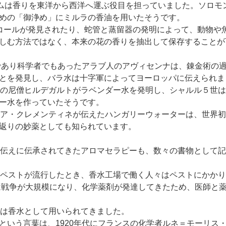
ラムは香りを東洋から西洋へ運ぶ役目を担っていました。ソロモ
めの「御浄め」にミルラの香油を用いたそうです。
コールが発見されたり、蛇管と蒸留器の発明によって、動物や
しむ方法ではなく、本来の花の香りを抽出して保存することが
者であり科学者でもあったアラブ人のアヴィセンナは、錬金術の
とを発見し、バラ水は十字軍によってヨーロッパに伝えられま
スの尼僧ヒルデガルトがラベンダー水を発明し、シャルル５世
ー水を作っていたそうです。
リア・クレメンティネが伝えたハンガリーウォーターは、世界
返りの妙薬としても知られています。
口伝えに伝承されてきたアロマセラピーも、数々の書物として
でペストが流行したとき、香水工場で働く人々はペストにかか
には戦争が大規模になり、化学薬剤が発達してきたため、医師と
りは香水として用いられてきました。
という言葉は、1920年代にフランスの化学者ルネ＝モーリス