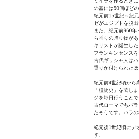
ミイラを作るときに
の墓には50個ほど
紀元前15世紀～紀
ゼがエジプトを脱出
また、紀元前960
ら香りの贈り物があ
キリストが誕生した
フランキンセンスを
古代ギリシャ人はバ
香りが付けられたほ
紀元前4世紀頃から
「植物史」を著しま
ジを毎日行うことで
古代ローマでもバラ
たそうです。バラの
紀元後1世紀頃にデ
す。