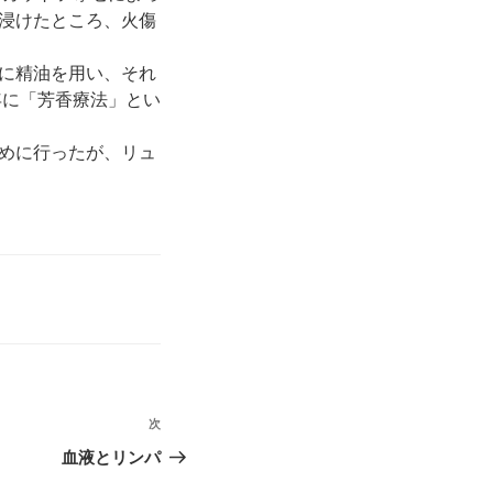
浸けたところ、火傷
に精油を用い、それ
年に「芳香療法」とい
めに行ったが、リュ
次
次
の
血液とリンパ
投