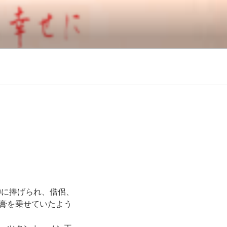
ャイン名古屋
神に捧げられ、僧侶、
膏を乗せていたよう