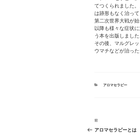
てつくられました。
は跡形もなく治って
第二次世界大戦が始
以降も様々な症状に
う本を出版しました
その後、マルグレッ
ウマチなどが治った
カ
アロマセラピー
テ
ゴ
リ
ー
投
前
前
稿
の
アロマセラピーとは
投