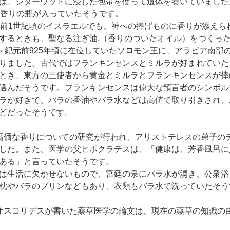
は、シダーウッドに浸した包帯を使って遺体を巻いていました
の香りの瓶が入っていたそうです。
元前1世紀頃のイスラエルでも、神への捧げものに香りが添えら
するときも、聖なる注ぎ油.（香りのついたオイル）をつくっ
年～紀元前925年頃に在位していたソロモン王に、アラビア南部
りました。古代ではフランキンセンスとミルラが好まれていた
とき、東方の三使者から黄金とミルラとフランキンセンスが捧
選んだそうです。フランキンセンスは偉大な預言者のシンボル
ラが好きで、バラの香油やバラ水などは高値で取り引きされ、
どだったそうです。
高価な香りについての研究が行われ、アリストテレスの弟子の
した。また、医学の父ヒポクラテスは、「健康は、芳香風呂に
ある」と言っていたそうです。
は生活に欠かせないもので、宮廷の泉にバラ水が湧き、公衆浴
枕やバラのプリンなどもあり、衣類もバラ水で洗っていたそう
オスコリデスが書いた薬草医学の論文は、現在の薬草の知識の