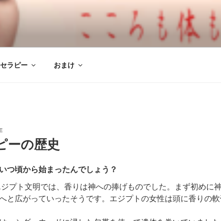
ーサロン アルファズ・シ
ーサロン
セラピー
おまけ
E
ピーの歴史
いつ頃から始まったんでしょう？
のエジプト文明では、香りは神への捧げものでした。まず初めに
へと広がっていったそうです。エジプトの女性は頭に香りの軟